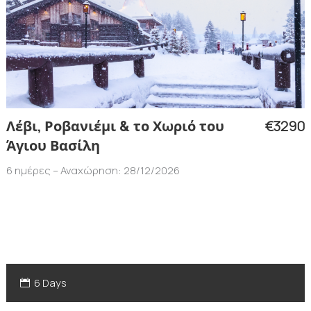
€3290
Λέβι, Ροβανιέμι & το Χωριό του
Άγιου Βασίλη
6 ημέρες – Αναχώρηση: 28/12/2026
6 Days