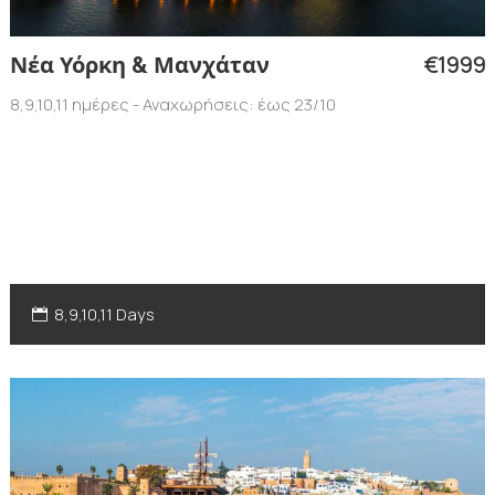
€1999
Νέα Υόρκη & Μανχάταν
8,9,10,11 ημέρες - Αναχωρήσεις: έως 23/10
8,9,10,11 Days