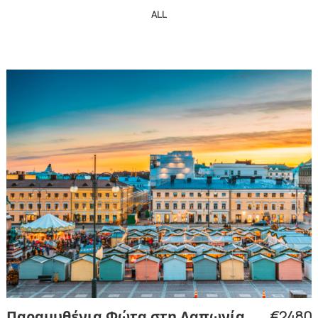
ALL
€2480
Παραμυθένια Φώτα στη Λαπωνία