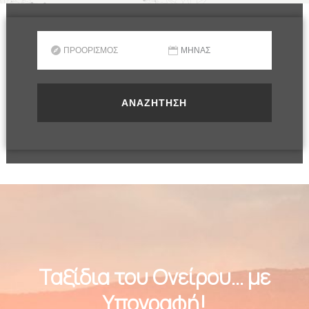
Ταξίδια του Ονείρου… με
Υπογραφή!