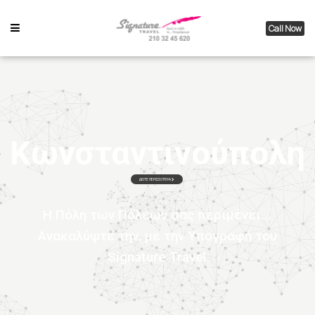
Call Now
Κωνσταντινούπολη
ΔΕΙΤΕ ΠΕΡΙΣΣΟΤΕΡΑ
Η Πόλη των Πόλεων σας περιμένει...
Ανακαλύψτε την, με την Yπογραφή του
Signature Travel