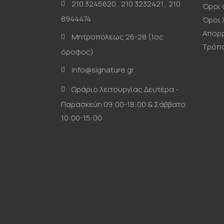
210 3245620
,
210 3232421
,
210
Όροι 
8944474
Όροι 
Απορ
Μητροπόλεως 26-28 (1ος
Τρόπ
όροφος)
info@signature.gr
Ωράριο λειτουργίας Δευτέρα -
Παρασκεύη 09:00-18:00 & Σάββατο
10:00-15:00