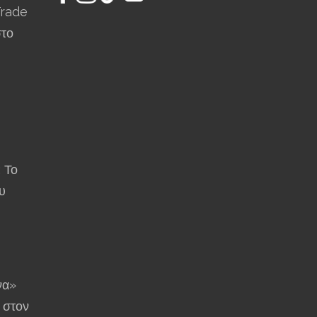
Trade
στο
: Το
υ
να»
 στον