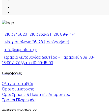
Masonry Full Width
210 3245620
,
210 3232421
,
210 8944474
This is Photoshop's version of Lorem Ipsum. Proin gravida nibh vel velit auctor
Μητροπόλεως 26-28 (1ος όροφος)
aliquet. lorem quis bibendum auctor, nisi elit consequat ipsum, nec sagittis sem
nibh.
info@signature.gr
Ωράριο λειτουργίας Δευτέρα - Παρασκεύη 09:00-
18:00 & Σάββατο 10:00-15:00
Πληροφορίες
Ολα για το ταξίδι
Όροι συμμετοχής
Όροι Χρήσης & Πολιτικής Απορρήτου
Τρόποι Πληρωμής
Διαβάστε τα άρθρα μας