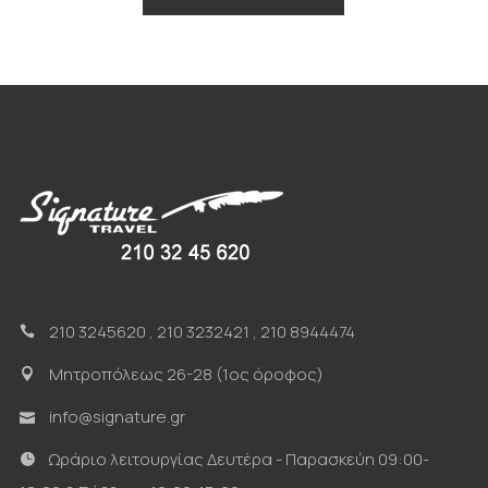
210 3245620
,
210 3232421
,
210 8944474
Μητροπόλεως 26-28 (1ος όροφος)
info@signature.gr
Ωράριο λειτουργίας Δευτέρα - Παρασκεύη 09:00-