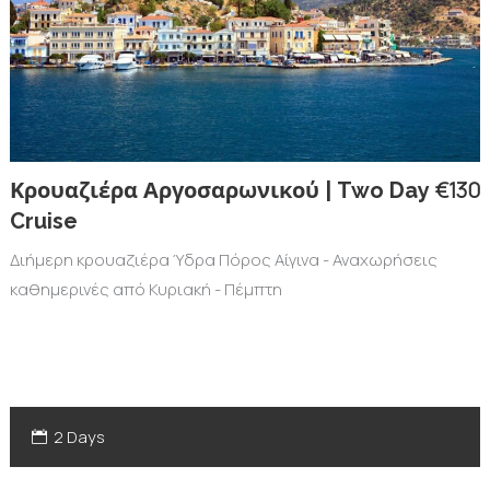
€130
Κρουαζιέρα Αργοσαρωνικού | Two Day
Cruise
Διήμερη κρουαζιέρα Ύδρα Πόρος Αίγινα - Αναχωρήσεις
καθημερινές από Κυριακή - Πέμπτη
2 Days