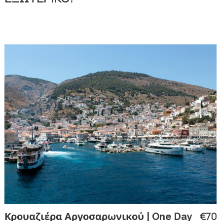
€70
Κρουαζιέρα Αργοσαρωνικού | One Day