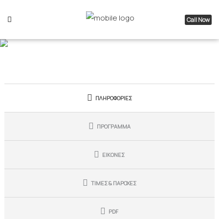
Call Now
Κρουαζιέρα Κολύμπι στον
Σαρωνικό | One Day Swimming
Cruise
ΠΛΗΡΟΦΟΡΙΕΣ
ΠΡΟΓΡΑΜΜΑ
ΕΙΚΟΝΕΣ
ΤΙΜΕΣ & ΠΑΡΟΧΕΣ
PDF