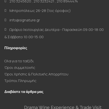
210 3245620
,
210 3232421
,
210 8944474
Μητροπόλεως 26-28 (1ος όροφος)
info@signature.gr
Ωράριο λειτουργίας Δευτέρα - Παρασκεύη 09:00-18:00
& Σάββατο 10:00-15:00
Πληροφορίες
Ολα για το ταξίδι
Όροι συμμετοχής
Όροι Χρήσης & Πολιτικής Απορρήτου
Τρόποι Πληρωμής
Διαβάστε τα άρθρα μας
Drama Wine Experience & Trade Visit: