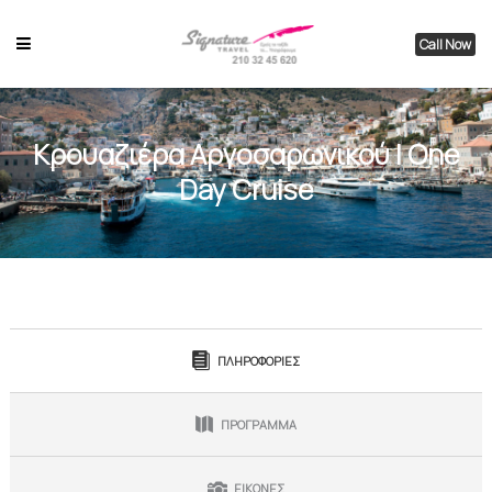
Call Now
Κρουαζιέρα Αργοσαρωνικού | One
Day Cruise
ΠΛΗΡΟΦΟΡΙΕΣ
ΠΡΟΓΡΑΜΜΑ
ΕΙΚΟΝΕΣ