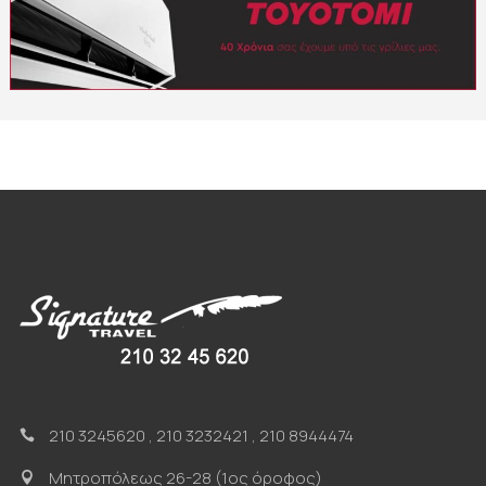
210 3245620
,
210 3232421
,
210 8944474
Μητροπόλεως 26-28 (1ος όροφος)