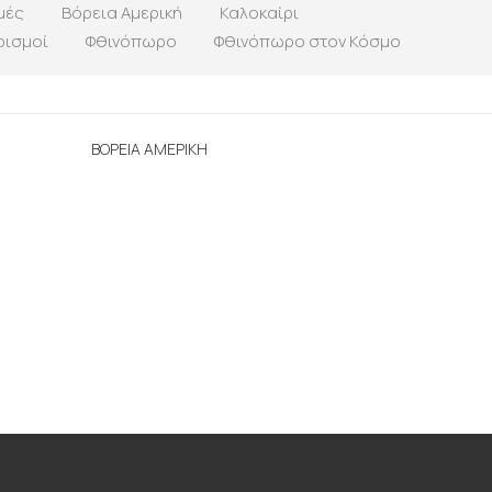
μές
Βόρεια Αμερική
Καλοκαίρι
ρισμοί
Φθινόπωρο
Φθινόπωρο στον Κόσμο
ΒΟΡΕΙΑ ΑΜΕΡΙΚΗ