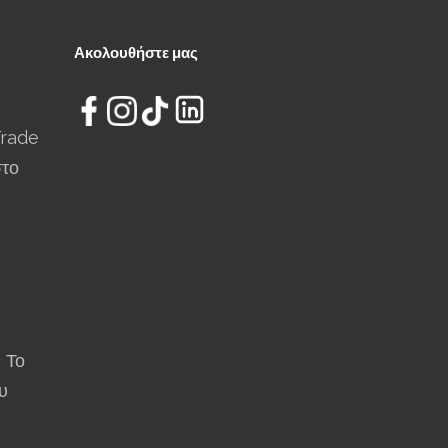
Ακολουθήστε μας
Trade
στο
: Το
υ