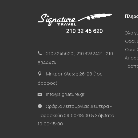
Πληρο
Ολα γι
Όροι 
Όροι 
210 3245620
,
210 3232421
,
210
Απορ
8944474
Τρόπ
Μητροπόλεως 26-28 (1ος
όροφος)
info@signature.gr
Ωράριο λειτουργίας Δευτέρα -
Παρασκεύη 09:00-18:00 & Σάββατο
10:00-15:00