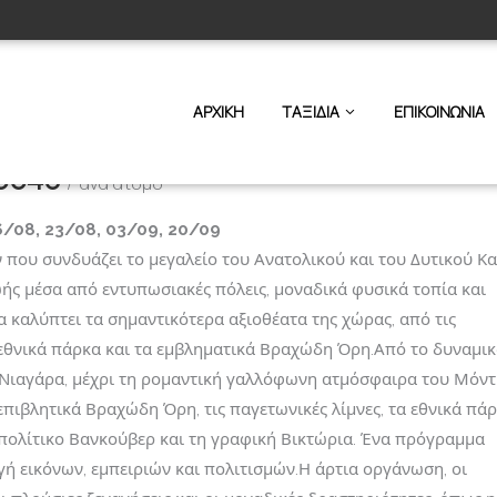
ΤΙΜΕΣ & ΠΑΡΟΧΕΣ
PDF
ΑΡΧΙΚΗ
ΤΑΞΙΔΙΑ
ΕΠΙΚΟΙΝΩΝΙΑ
6640
άνα άτομο
Πανόραμα Καναδά
6/08, 23/08, 03/09, 20/09
 που συνδυάζει το μεγαλείο του Ανατολικού και του Δυτικού Κ
ς μέσα από εντυπωσιακές πόλεις, μοναδικά φυσικά τοπία και
 καλύπτει τα σημαντικότερα αξιοθέατα της χώρας, από τις
εθνικά πάρκα και τα εμβληματικά Βραχώδη Όρη.Από το δυναμι
 Νιαγάρα, μέχρι τη ρομαντική γαλλόφωνη ατμόσφαιρα του Μόν
α επιβλητικά Βραχώδη Όρη, τις παγετωνικές λίμνες, τα εθνικά πά
πολίτικο Βανκούβερ και τη γραφική Βικτώρια. Ένα πρόγραμμα
ή εικόνων, εμπειριών και πολιτισμών.Η άρτια οργάνωση, οι