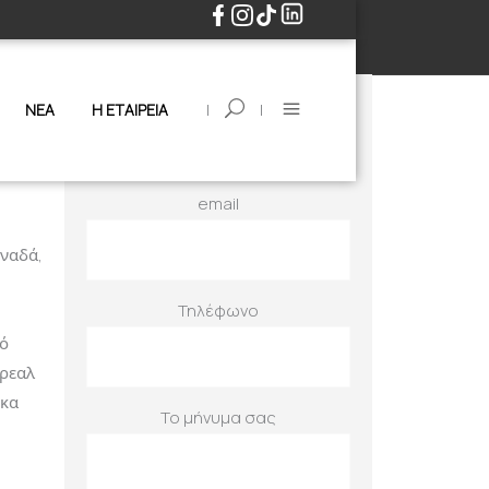
Φόρμα Ενδιαφέροντος
Όνομα
|
|
ΝΕΑ
Η ΕΤΑΙΡΕΙΑ
email
αναδά,
Τηλέφωνο
κό
τρεαλ
ρκα
Το μήνυμα σας