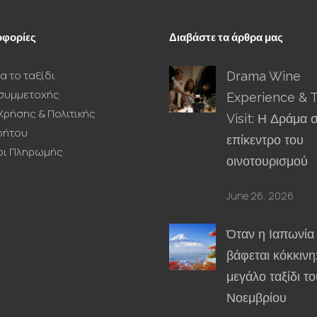
φορίες
Διαβάστε τα άρθρα μας
α το ταξίδι
Drama Wine
συμμετοχής
Experience & 
Χρήσης & Πολιτικής
Visit: Η Δράμα 
ρήτου
επίκεντρο του
οι Πληρωμής
οινοτουρισμού
June 26, 2026
Όταν η Ιαπωνία
βάφεται κόκκινη
μεγάλο ταξίδι το
Νοεμβρίου