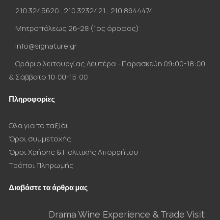
210 3245620
,
210 3232421
,
210 8944474
Μητροπόλεως 26-28 (1ος όροφος)
info@signature.gr
Ωράριο λειτουργίας Δευτέρα - Παρασκεύη 09:00-18:00
& Σάββατο 10:00-15:00
Πληροφορίες
Ολα για το ταξίδι
Όροι συμμετοχής
Όροι Χρήσης & Πολιτικής Απορρήτου
Τρόποι Πληρωμής
Διαβάστε τα άρθρα μας
Drama Wine Experience & Trade Visit: