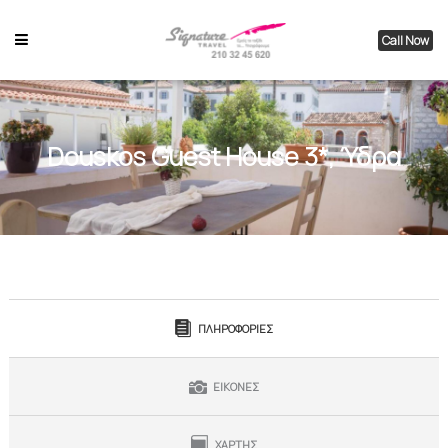
Call Now
Douskos Guest House 3*, Ύδρα
ΠΛΗΡΟΦΟΡΙΕΣ
ΕΙΚΟΝΕΣ
ΧΑΡΤΗΣ