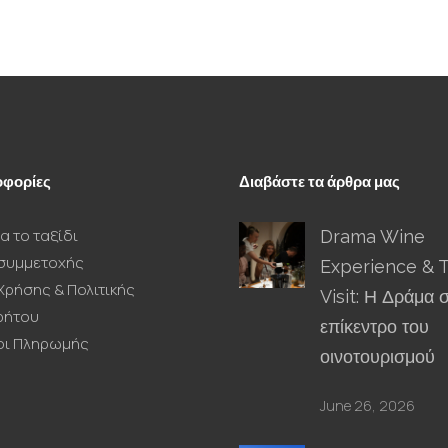
φορίες
Διαβάστε τα άρθρα μας
α το ταξίδι
Drama Wine
συμμετοχής
Experience & 
Χρήσης & Πολιτικής
Visit: Η Δράμα 
ρήτου
επίκεντρο του
οι Πληρωμής
οινοτουρισμού
June 26, 2026