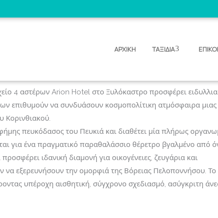
ΑΡΧΙΚΗ
ΤΑΞΙΔΙΑ
ΕΠΙΚΟ
o 4*, Ξυλόκαστρο
άνα άτομο
Hotel Xylokastro 4*, Ξυλ
χείο 4 αστέρων Arion Hotel στο Ξυλόκαστρο προσφέρει ειδυλλι
όσων επιθυμούν να συνδυάσουν κοσμοπολίτικη ατμόσφαιρα μιας
υ Κορινθιακού.
φήμης πευκόδασος του Πευκιά και διαθέτει μία πλήρως οργαν
ιται για ένα πραγματικό παραθαλάσσιο θέρετρο βγαλμένο από ό
l προσφέρει ιδανική διαμονή για οικογένειες, ζευγάρια και
ύν να εξερευνήσουν την ομορφιά της Βόρειας Πελοποννήσου. Το
οντας υπέροχη αισθητική, σύγχρονο σχεδιασμό, ασύγκριτη άνε