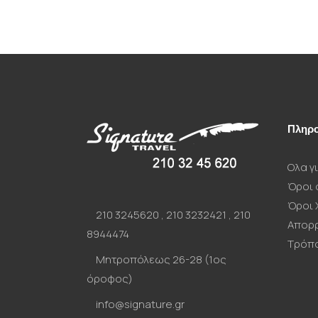
Πληρο
Ολα γι
Όροι 
Όροι 
210 3245620
,
210 3232421
,
210
Απορ
8944474
Τρόπ
Μητροπόλεως 26-28 (1ος
όροφος)
info@signature.gr