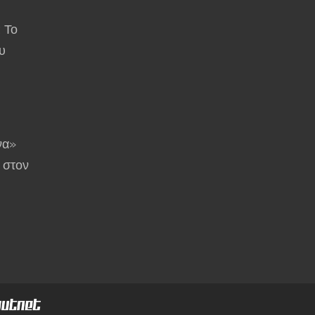
: Το
υ
να»
 στον