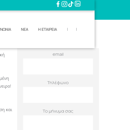
Φόρμα Ενδιαφέροντος
Όνομα
|
|
ΙΝΩΝΙΑ
ΝΕΑ
Η ΕΤΑΙΡΕΙΑ
όκαστρο
email
ακή
ωμένη
Τηλέφωνο
νειρο!
ση και
Το μήνυμα σας