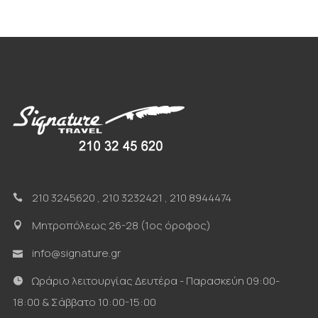
210 3245620
,
210 3232421
,
210 8944474
Μητροπόλεως 26-28 (1ος όροφος)
info@signature.gr
Ωράριο λειτουργίας Δευτέρα - Παρασκεύη 09:00-
18:00 & Σάββατο 10:00-15:00