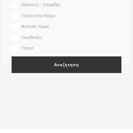
Θεσσαλία - Σποράδες
Πάσχα στον Κόσμο
Βαλτικές Χώρες
Ξενοδοχεία
Πάσχα