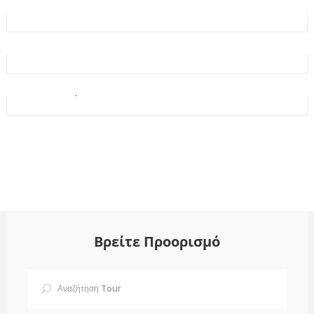
€1110
Μπένελουξ – Κάτω Χώρες
€1235
Μπένελουξ & Κάτω Χώρες
€1195
Ολλανδία – Βέλγιο: Ταξίδι γεμάτο εικόνες και
αντιθέσεις
Βρείτε Προορισμό