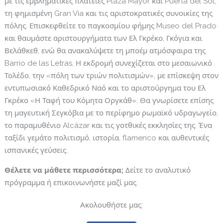
με τις εμβληματικές πλατείες Plaza Mayor και Puerta del Sol,
τη φημισμένη Gran Via και τις αριστοκρατικές συνοικίες της
πόλης. Επισκεφθείτε το παγκοσμίου φήμης Museo del Prado
και θαυμάστε αριστουργήματα των Ελ Γκρέκο, Γκόγια και
Βελάθκεθ, ενώ θα ανακαλύψετε τη μποέμ ατμόσφαιρα της
Barrio de las Letras. Η εκδρομή συνεχίζεται στο μεσαιωνικό
Τολέδο, την «πόλη των τριών πολιτισμών», με επίσκεψη στον
εντυπωσιακό Καθεδρικό Ναό και το αριστούργημα του Ελ
Γκρέκο «Η Ταφή του Κόμητα Οργκάθ». Θα γνωρίσετε επίσης
τη μαγευτική Σεγκόβια με το περίφημο ρωμαϊκό υδραγωγείο,
το παραμυθένιο Alcázar και τις γοτθικές εκκλησίες της. Ένα
ταξίδι γεμάτο πολιτισμό, ιστορία, flamenco και αυθεντικές
ισπανικές γεύσεις.
Θέλετε να μάθετε περισσότερα;
Δείτε το αναλυτικό
πρόγραμμα ή επικοινωνήστε μαζί μας.
Ακολουθήστε μας: