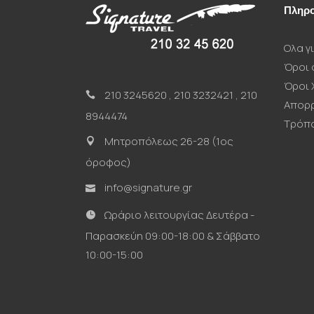
Πληρο
Ολα γι
Όροι 
Όροι 
210 3245620
,
210 3232421
,
210
Απορ
8944474
Τρόπ
Μητροπόλεως 26-28 (1ος
όροφος)
info@signature.gr
Ωράριο λειτουργίας Δευτέρα -
Παρασκεύη 09:00-18:00 & Σάββατο
10:00-15:00