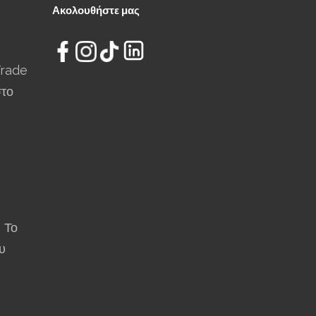
Ακολουθήστε μας
Trade
στο
: Το
υ