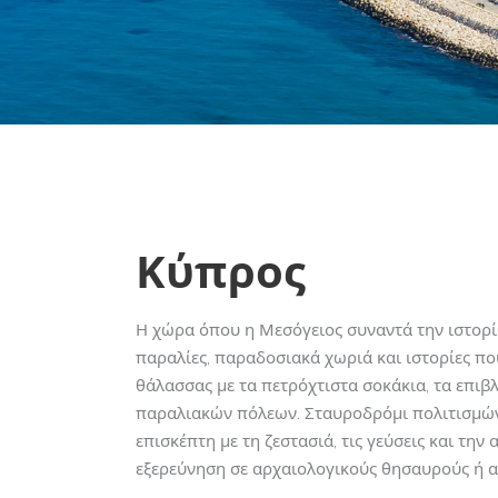
Κύπρος
Η χώρα όπου η Μεσόγειος συναντά την ιστορία
παραλίες, παραδοσιακά χωριά και ιστορίες πο
θάλασσας με τα πετρόχτιστα σοκάκια, τα επιβ
παραλιακών πόλεων. Σταυροδρόμι πολιτισμών 
επισκέπτη με τη ζεστασιά, τις γεύσεις και την
εξερεύνηση σε αρχαιολογικούς θησαυρούς ή απ