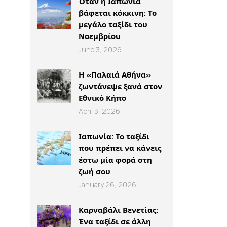
Όταν η Ιαπωνία
βάφεται κόκκινη: Το
μεγάλο ταξίδι του
Νοεμβρίου
June 3, 2026
Η «Παλαιά Αθήνα»
ζωντάνεψε ξανά στον
Εθνικό Κήπο
April 3, 2026
Ιαπωνία: Το ταξίδι
που πρέπει να κάνεις
έστω μία φορά στη
ζωή σου
January 26, 2026
Καρναβάλι Βενετίας:
Ένα ταξίδι σε άλλη