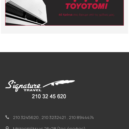
210 3245620
,
210 3232421
,
210 8944474
Μητροπόλεως 26-28 (1ος όροφος)