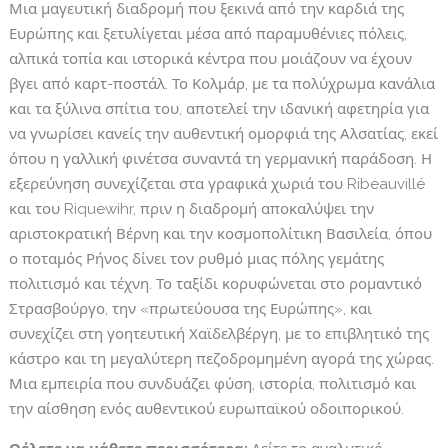
Μια μαγευτική διαδρομή που ξεκινά από την καρδιά της
Ευρώπης και ξετυλίγεται μέσα από παραμυθένιες πόλεις,
αλπικά τοπία και ιστορικά κέντρα που μοιάζουν να έχουν
βγει από καρτ-ποστάλ. Το Κολμάρ, με τα πολύχρωμα κανάλια
και τα ξύλινα σπίτια του, αποτελεί την ιδανική αφετηρία για
να γνωρίσει κανείς την αυθεντική ομορφιά της Αλσατίας, εκεί
όπου η γαλλική φινέτσα συναντά τη γερμανική παράδοση. Η
εξερεύνηση συνεχίζεται στα γραφικά χωριά του
Ribeauvillé
και του
Riquewihr
, πριν η διαδρομή αποκαλύψει την
αριστοκρατική
Βέρνη
και την κοσμοπολίτικη
Βασιλεία
, όπου
ο ποταμός Ρήνος δίνει τον ρυθμό μιας πόλης γεμάτης
πολιτισμό και τέχνη. Το ταξίδι κορυφώνεται στο ρομαντικό
Στρασβούργο
, την «πρωτεύουσα της Ευρώπης», και
συνεχίζει στη γοητευτική
Χαϊδελβέργη
, με το επιβλητικό της
κάστρο και τη μεγαλύτερη πεζοδρομημένη αγορά της χώρας.
Μια εμπειρία που συνδυάζει φύση, ιστορία, πολιτισμό και
την αίσθηση ενός αυθεντικού ευρωπαϊκού οδοιπορικού.