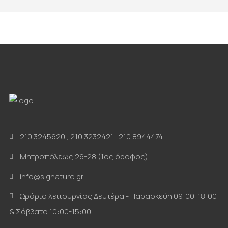
210 3245620
,
210 3232421
,
210 8944474
Μητροπόλεως 26-28 (1ος όροφος)
info@signature.gr
Ωράριο λειτουργίας Δευτέρα - Παρασκεύη 09:00-18:00
& Σάββατο 10:00-15:00