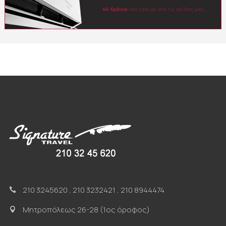
210 3245620
,
210 3232421
,
210 8944474
Μητροπόλεως 26-28 (1ος όροφος)