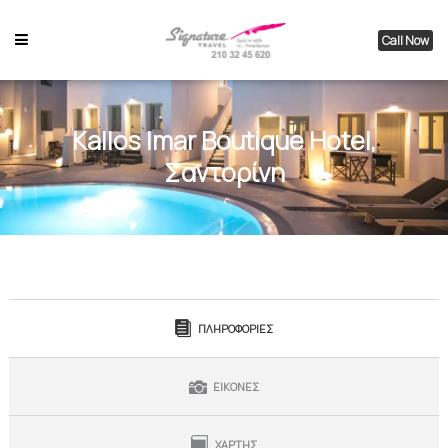
Call Now
Kallos Imar Boutique Hotel,
Σαντορίνη
ΠΛΗΡΟΦΟΡΙΕΣ
ΕΙΚΟΝΕΣ
ΧΑΡΤΗΣ