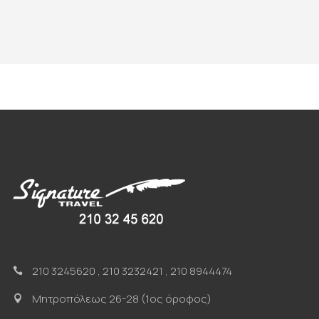
210 3245620
,
210 3232421
,
210 8944474
Μητροπόλεως 26-28 (1ος όροφος)