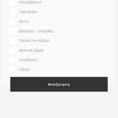
Μαυροβούνιο
Γροιλανδία
Δανία
Θεσσαλία - Σποράδες
Πάσχα στον Κόσμο
Βαλτικές Χώρες
Ξενοδοχεία
Πάσχα